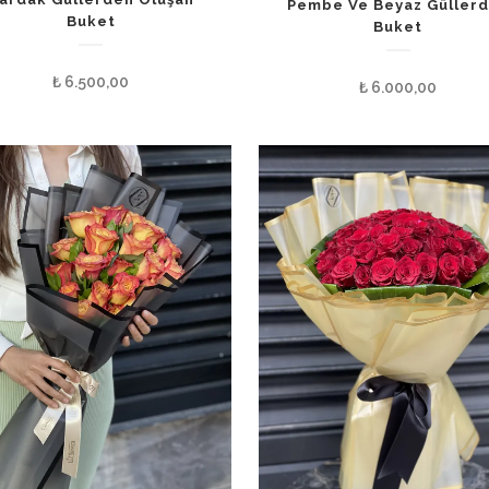
Pembe Ve Beyaz Güller
Buket
Buket
₺
6.500,00
₺
6.000,00