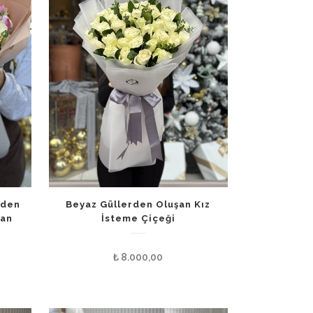
nden
Beyaz Güllerden Oluşan Kız
şan
İsteme Çiçeği
₺
8.000,00