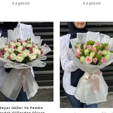
₺
2.500,00
₺
2.500,00
Beyaz Güller Ve Pembe
ardak Güllerden Oluşan