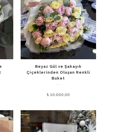
e
Beyaz Gül ve Şakayık
t
Çiçeklerinden Oluşan Renkli
Buket
₺
10.000,00