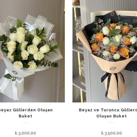
Beyaz Güllerden Oluşan
Beyaz ve Turuncu Güller
Buket
Oluşan Buket
₺
3.000,00
₺
3.500,00