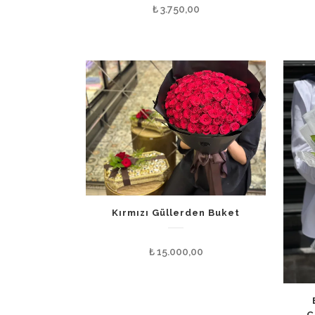
₺
3.750,00
Kırmızı Güllerden Buket
₺
15.000,00
Ç