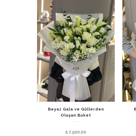
Beyaz Gala ve Güllerden
Oluşan Buket
₺
7.500,00