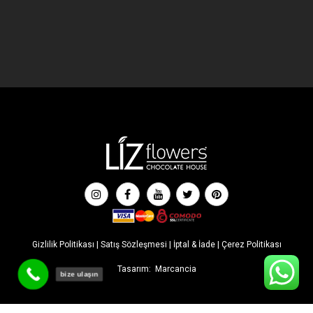
Gizlilik Politikası
|
Satış Sözleşmesi
|
İptal & İade
|
Çerez Politikası
Tasarım:
Marcancia
bize ulaşın
İLK SİPARİŞE ÖZEL İNDİRİM! Tüm indirimlere ek %5 ekstra