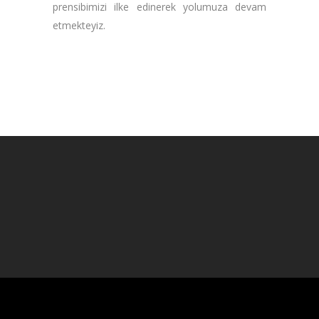
prensibimizi ilke edinerek yolumuza devam
etmekteyiz.