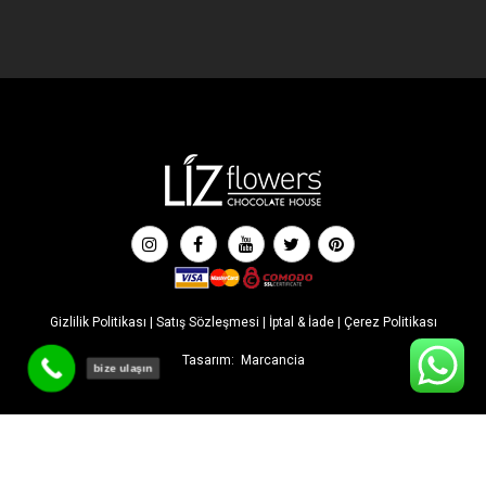
Gizlilik Politikası
|
Satış Sözleşmesi
|
İptal & İade
|
Çerez Politikası
Tasarım:
Marcancia
bize ulaşın
İLK SİPARİŞE ÖZEL İNDİRİM! Tüm indirimlere ek %5 ekstra
indirimden faydalanmak için sepette '' liz5 '' kodunu kullanabilirsiniz.
Kapat