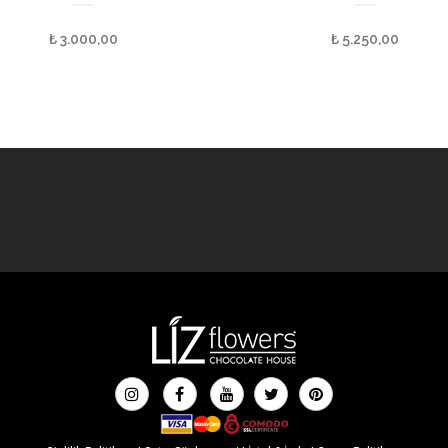
₺
3.000,00
₺
5.250,00