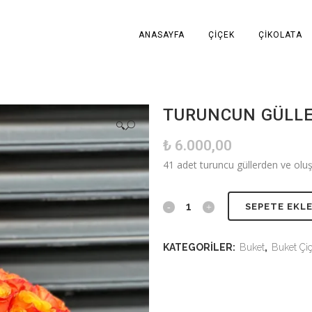
ANASAYFA
ÇIÇEK
ÇIKOLATA
TURUNCUN GÜLLE
🔍
₺
6.000,00
41 adet turuncu güllerden ve oluş
SEPETE EKL
KATEGORILER:
Buket
,
Buket Çiç