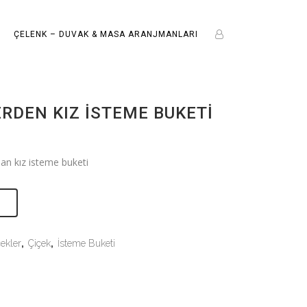
ÇELENK – DUVAK & MASA ARANJMANLARI
RDEN KIZ İSTEME BUKETI
an kız isteme buketi
E
ekler
,
Çiçek
,
İsteme Buketi