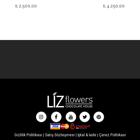
₺
2.500,00
₺
4.250,00
Gizlilik Politikası
|
Satış Sözleşmesi
|
İptal & İade
|
Çerez Politikası