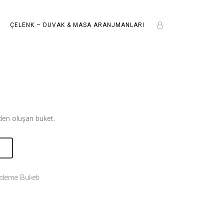
ÇELENK – DUVAK & MASA ARANJMANLARI
erden oluşan buket.
E
İsteme Buketi