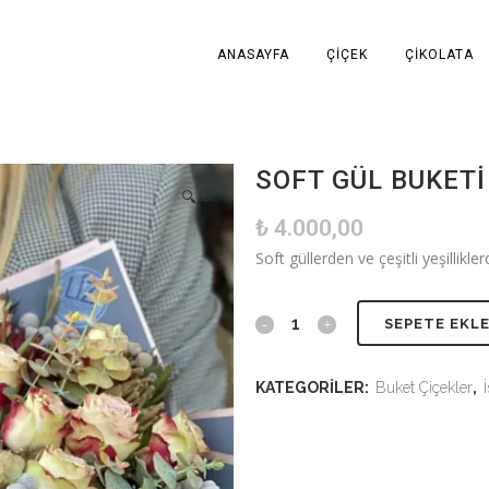
ANASAYFA
ÇIÇEK
ÇIKOLATA
SOFT GÜL BUKETI
🔍
₺
4.000,00
Soft güllerden ve çeşitli yeşillikl
SEPETE EKL
KATEGORILER:
Buket Çiçekler
,