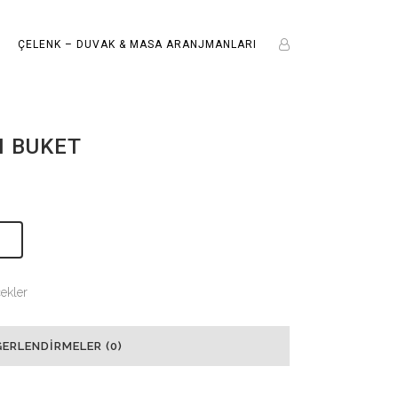
ÇELENK – DUVAK & MASA ARANJMANLARI
N BUKET
E
ekler
ERLENDIRMELER (0)