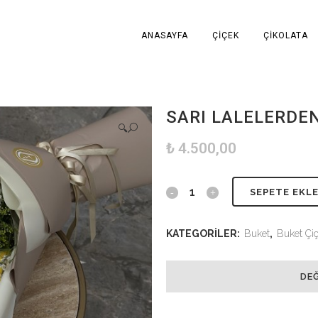
ANASAYFA
ÇIÇEK
ÇIKOLATA
SARI LALELERDE
🔍
₺
4.500,00
SEPETE EKL
KATEGORILER:
Buket
,
Buket Çiç
DEĞ