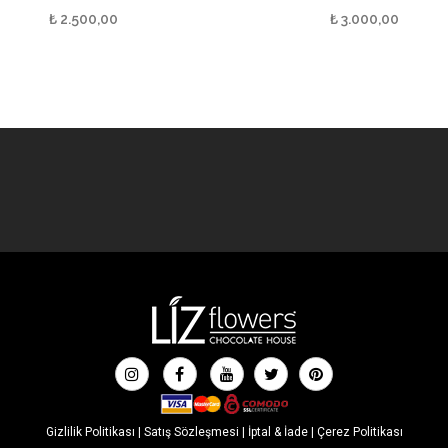
₺
2.500,00
₺
3.000,00
Gizlilik Politikası
|
Satış Sözleşmesi
|
İptal & İade
|
Çerez Politikası