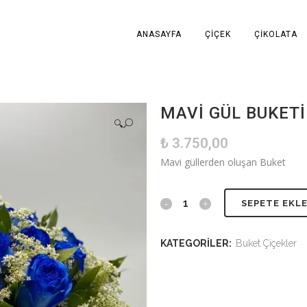
ANASAYFA
ÇIÇEK
ÇIKOLATA
MAVI GÜL BUKETI
🔍
₺
3.750,00
Mavi güllerden oluşan Buket
SEPETE EKL
KATEGORILER:
Buket Çiçekler