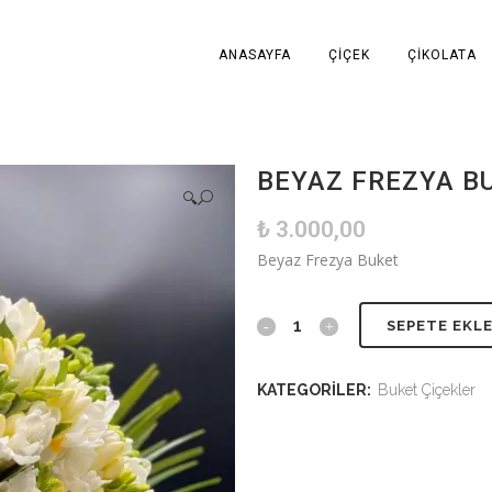
ANASAYFA
ÇIÇEK
ÇIKOLATA
BEYAZ FREZYA BU
🔍
₺
3.000,00
Beyaz Frezya Buket
SEPETE EKL
KATEGORILER:
Buket Çiçekler