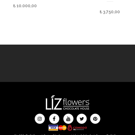
₺
10.000,00
₺
3.750,00