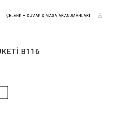
ÇELENK – DUVAK & MASA ARANJMANLARI
KETI B116
E