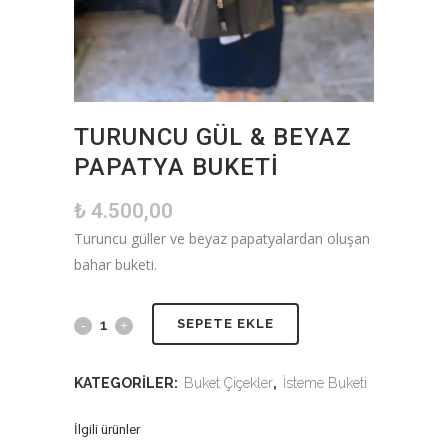
TURUNCU GÜL & BEYAZ
PAPATYA BUKETI
₺
4.500,00
Turuncu güller ve beyaz papatyalardan oluşan
bahar buketi.
SEPETE EKLE
KATEGORILER:
Buket Çiçekler
,
İsteme Buketi
İlgili ürünler