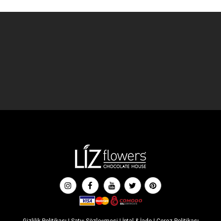
Gizlilik Politikası
|
Satış Sözleşmesi
|
İptal & İade
|
Çerez Politikası