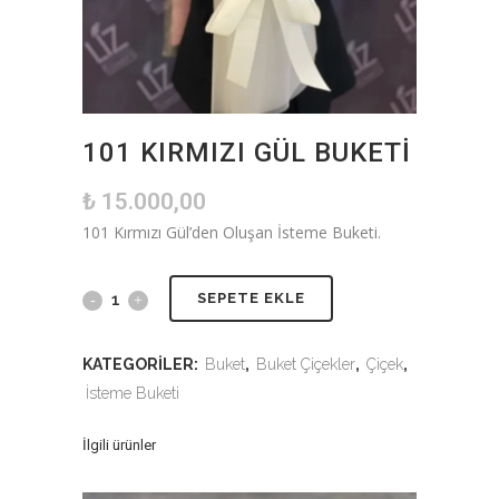
101 KIRMIZI GÜL BUKETI
₺
15.000,00
101 Kırmızı Gül’den Oluşan İsteme Buketi.
SEPETE EKLE
KATEGORILER:
Buket
,
Buket Çiçekler
,
Çiçek
,
İsteme Buketi
İlgili ürünler