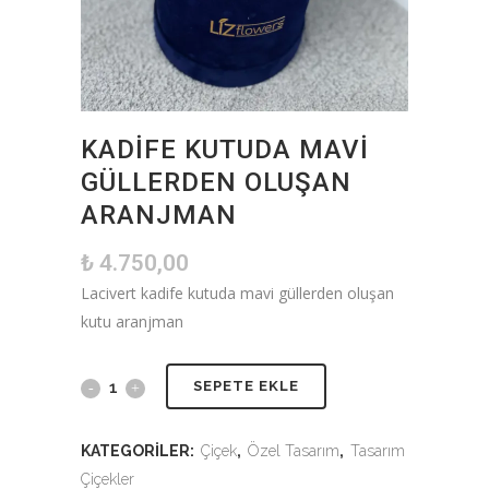
KADIFE KUTUDA MAVI
GÜLLERDEN OLUŞAN
ARANJMAN
₺
4.750,00
Lacivert kadife kutuda mavi güllerden oluşan
kutu aranjman
SEPETE EKLE
KATEGORILER:
Çiçek
,
Özel Tasarım
,
Tasarım
Çiçekler