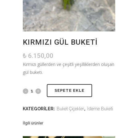
KIRMIZI GÜL BUKETI
₺
6.150,00
Kırmızı güllerden ve çeşitli yeşilliklerden oluşan
gül buketi.
SEPETE EKLE
KATEGORILER:
Buket Çiçekler
,
İsteme Buketi
İlgili ürünler