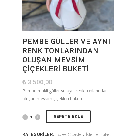
PEMBE GÜLLER VE AYNI
RENK TONLARINDAN
OLUŞAN MEVSIM
ÇIÇEKLERI BUKETI
₺
3.500,00
Pembe renkli güller ve aynı renk tonlarından
oluşan mevsim çiçekleri buketi
SEPETE EKLE
KATEGORILER:
Buket Çiçekler
,
İsteme Buketi