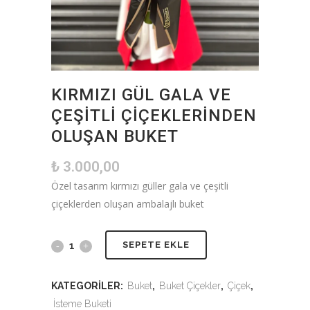
KIRMIZI GÜL GALA VE
ÇEŞITLI ÇIÇEKLERINDEN
OLUŞAN BUKET
₺
3.000,00
Özel tasarım kırmızı güller gala ve çeşitli
çiçeklerden oluşan ambalajlı buket
SEPETE EKLE
KATEGORILER:
Buket
,
Buket Çiçekler
,
Çiçek
,
İsteme Buketi