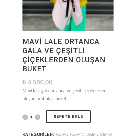
MAVI LALE ORTANCA
GALA VE ÇEŞITLI
ÇIÇEKLERDEN OLUŞAN
BUKET
₺
4.500,00
Mavi lale gala ortanca ve çeşitli çiçeklerden
oluşan ambalajlı buket
SEPETE EKLE
KATEGORILER:
Buket
,
Buket Çiçekler
,
İsteme