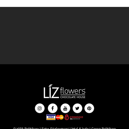
Gizlilik Politikası
|
Satış Sözleşmesi
|
İptal & İade
|
Çerez Politikası