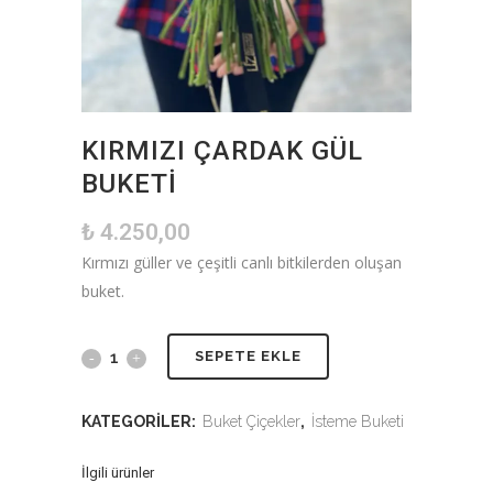
KIRMIZI ÇARDAK GÜL
BUKETI
₺
4.250,00
Kırmızı güller ve çeşitli canlı bitkilerden oluşan
buket.
SEPETE EKLE
KATEGORILER:
Buket Çiçekler
,
İsteme Buketi
İlgili ürünler