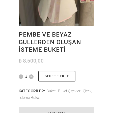
PEMBE VE BEYAZ
GÜLLERDEN OLUŞAN
İSTEME BUKETI
₺
8.500,00
SEPETE EKLE
KATEGORILER:
Buket
,
Buket Çiçekler
,
Çiçek
,
İsteme Buketi
AÇIKLAMA