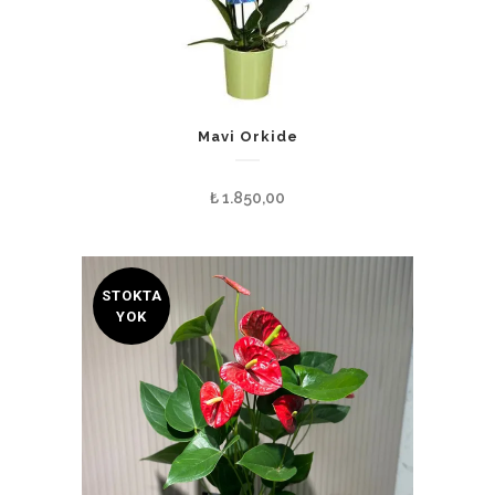
Mavi Orkide
₺
1.850,00
STOKTA
YOK