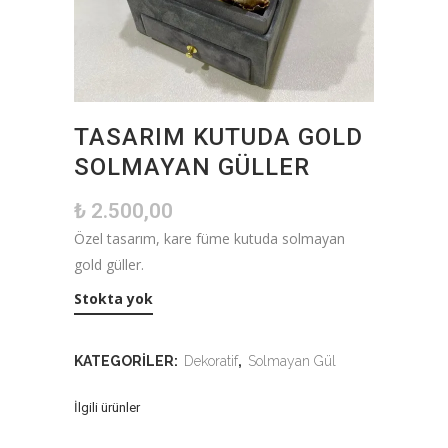
TASARIM KUTUDA GOLD
SOLMAYAN GÜLLER
₺
2.500,00
Özel tasarım, kare füme kutuda solmayan
gold güller.
Stokta yok
KATEGORILER:
Dekoratif
,
Solmayan Gül
İlgili ürünler