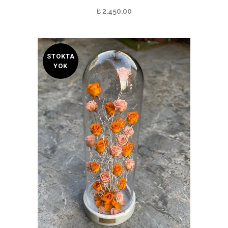
₺
2.450,00
STOKTA
YOK