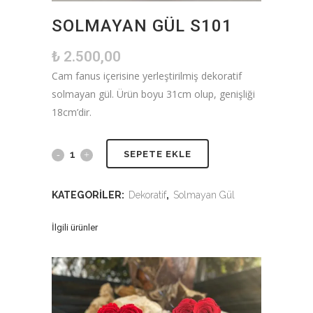
SOLMAYAN GÜL S101
₺
2.500,00
Cam fanus içerisine yerleştirilmiş dekoratif
solmayan gül. Ürün boyu 31cm olup, genişliği
18cm’dir.
SEPETE EKLE
KATEGORILER:
Dekoratif
,
Solmayan Gül
İlgili ürünler