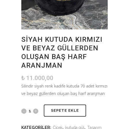
SIYAH KUTUDA KIRMIZI
VE BEYAZ GÜLLERDEN
OLUŞAN BAŞ HARF
ARANJMAN
₺
11.000,00
Silindir siyah renk kadife kutuda 70 adet kırmızı
ve beyaz güllerden oluşan baş harf aranjman
SEPETE EKLE
KATEGORILER:
Çiçek
,
kutuda gül
,
Tasarım