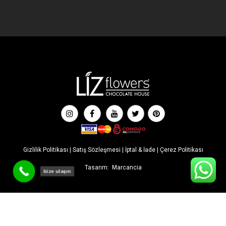
Gizlilik Politikası
|
Satış Sözleşmesi
|
İptal & İade
|
Çerez Politikası
Tasarım:
Marcancia
bize ulaşın
İLK SİPARİŞE ÖZEL İNDİRİM! Tüm indirimlere ek %5 ekstra
indirimden faydalanmak için sepette '' liz5 '' kodunu kullanabilirsiniz.
Kapat