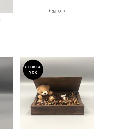
₺
350,00
u
STOKTA
YOK