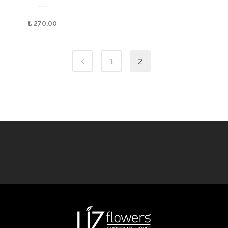
₺
270,00
1
2