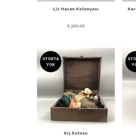
Liz Hazan Kolonyası
Ker
₺
300,00
STOKTA
ST
YOK
Y
Kış Kutusu