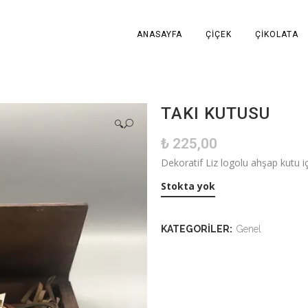
ANASAYFA
ÇIÇEK
ÇIKOLATA
TAKI KUTUSU
🔍
₺
225,00
Dekoratif Liz logolu ahşap kutu içer
Stokta yok
KATEGORILER:
Genel