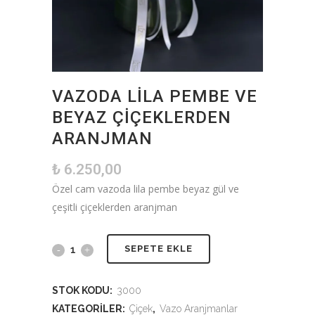
VAZODA LILA PEMBE VE
BEYAZ ÇIÇEKLERDEN
ARANJMAN
₺
6.250,00
Özel cam vazoda lila pembe beyaz gül ve
çeşitli çiçeklerden aranjman
SEPETE EKLE
STOK KODU:
3000
KATEGORILER:
Çiçek
,
Vazo Aranjmanlar