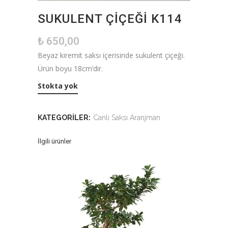
SUKULENT ÇIÇEĞI K114
₺
650,00
Beyaz kiremit saksı içerisinde sukulent çiçeği.
Ürün boyu 18cm’dir.
Stokta yok
KATEGORILER:
Canlı Saksı Aranjman
İlgili ürünler