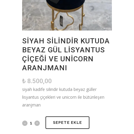
SIYAH SILINDIR KUTUDA
BEYAZ GÜL LISYANTUS
ÇIÇEĞI VE UNICORN
ARANJMANI
₺
8.500,00
siyah kadife silindir kutuda beyaz güller
lisyantus çiçekleri ve unicorn ile bütünleşen
aranjman
SEPETE EKLE