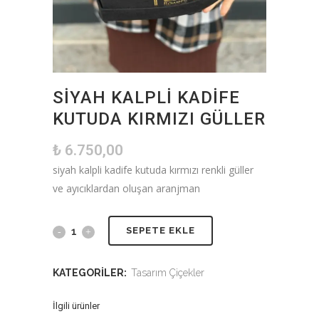
SIYAH KALPLI KADIFE
KUTUDA KIRMIZI GÜLLER
₺
6.750,00
siyah kalpli kadife kutuda kırmızı renkli güller
ve ayıcıklardan oluşan aranjman
SEPETE EKLE
KATEGORILER:
Tasarım Çiçekler
İlgili ürünler