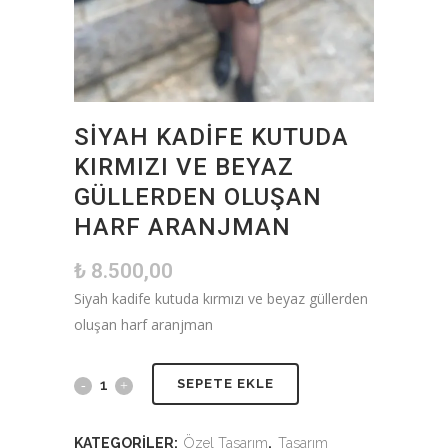
SIYAH KADIFE KUTUDA
KIRMIZI VE BEYAZ
GÜLLERDEN OLUŞAN
HARF ARANJMAN
₺
8.500,00
Siyah kadife kutuda kırmızı ve beyaz güllerden
oluşan harf aranjman
SEPETE EKLE
KATEGORILER:
Özel Tasarım
,
Tasarım