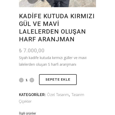
KADIFE KUTUDA KIRMIZI
GÜL VE MAVI
LALELERDEN OLUŞAN
HARF ARANJMAN
₺
7.000,00
Siyah kadife kutuda kırmızı güller ve mavi
lalelerden oluşan S harfi aranjmanı
SEPETE EKLE
KATEGORILER:
Özel Tasarım
,
Tasarım
Çiçekler
İlgili ürünler