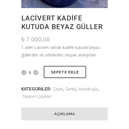
LACIVERT KADIFE
KUTUDA BEYAZ GÜLLER
₺
7.000,00
1 adet Lacivert silindir kadife kutuda beyaz
güllerden ve orkideden oluşan aranjman
SEPETE EKLE
KATEGORILER:
Çiçek
,
Genel
,
kutuda gül
,
Tasarım Çiçekler
AÇIKLAMA