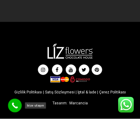
Gizlilik Politikası
|
Satış Sözleşmesi
|
İptal & İade
|
Çerez Politikası
Tasarım:
Marcancia
bize ulaşın
İLK SİPARİŞE ÖZEL İNDİRİM! Tüm indirimlere ek %5 ekstra
indirimden faydalanmak için sepette '' liz5 '' kodunu kullanabilirsiniz.
Kapat