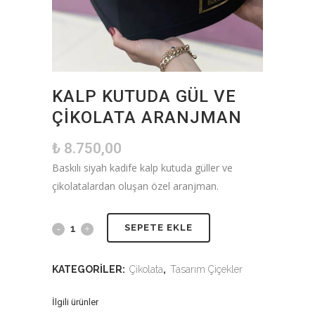
KALP KUTUDA GÜL VE
ÇIKOLATA ARANJMAN
₺
8.750,00
Baskılı siyah kadife kalp kutuda güller ve
çikolatalardan oluşan özel aranjman.
SEPETE EKLE
KATEGORILER:
Çikolata
,
Tasarım Çiçekler
İlgili ürünler