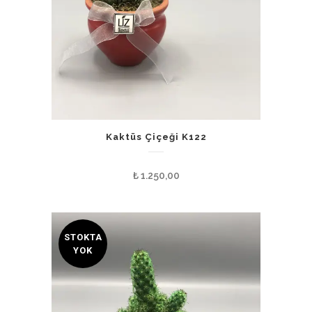
Kaktüs Çiçeği K122
₺
1.250,00
STOKTA
YOK