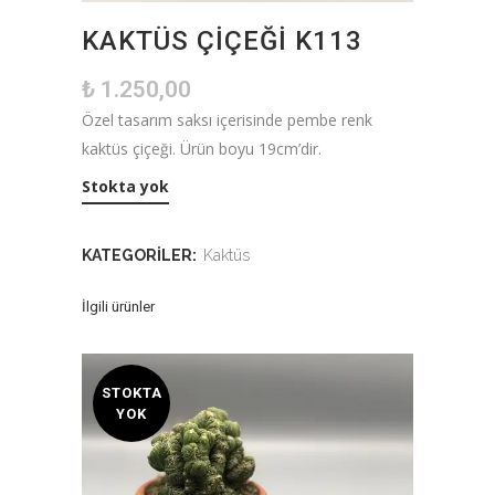
KAKTÜS ÇIÇEĞI K113
₺
1.250,00
Özel tasarım saksı içerisinde pembe renk
kaktüs çiçeği. Ürün boyu 19cm’dir.
Stokta yok
KATEGORILER:
Kaktüs
İlgili ürünler
STOKTA
YOK