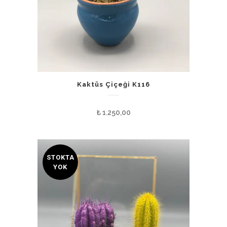
Kaktüs Çiçeği K116
₺
1.250,00
STOKTA
YOK