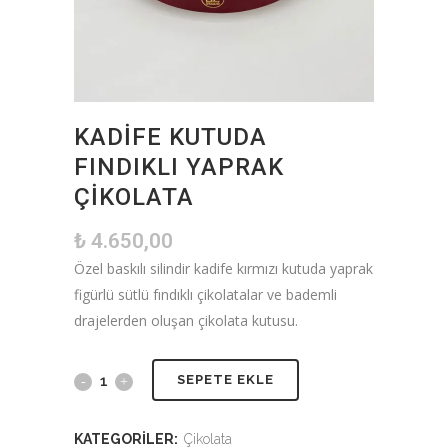
KADIFE KUTUDA
FINDIKLI YAPRAK
ÇIKOLATA
₺
4.650,00
Özel baskılı silindir kadife kırmızı kutuda yaprak
figürlü sütlü fındıklı çikolatalar ve bademli
drajelerden oluşan çikolata kutusu.
SEPETE EKLE
KATEGORILER:
Çikolata