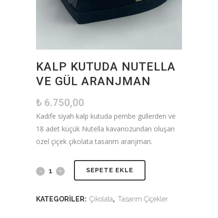
KALP KUTUDA NUTELLA
VE GÜL ARANJMAN
₺
6.750,00
Kadife siyah kalp kutuda pembe güllerden ve
18 adet küçük Nutella kavanozundan oluşan
özel çiçek çikolata tasarım aranjman.
SEPETE EKLE
KATEGORILER:
Çikolata
,
Tasarım Çiçekler