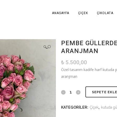
ANASAYFA
ÇIÇEK
ÇIKOLATA
PEMBE GÜLLERD
🔍
ARANJMAN
₺
5.500,00
Özel tasarım kadife harf kutuda 
aranjman
SEPETE EKL
KATEGORILER:
Çiçek
,
kutuda gü