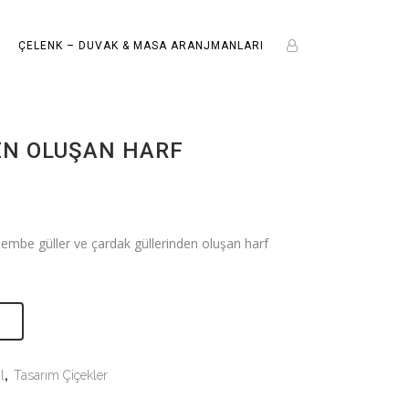
ÇELENK – DUVAK & MASA ARANJMANLARI
EN OLUŞAN HARF
pembe güller ve çardak güllerinden oluşan harf
E
l
,
Tasarım Çiçekler