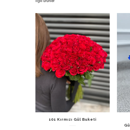
İlgili ürünler
101 Kırmızı Gül Buketi
Gü