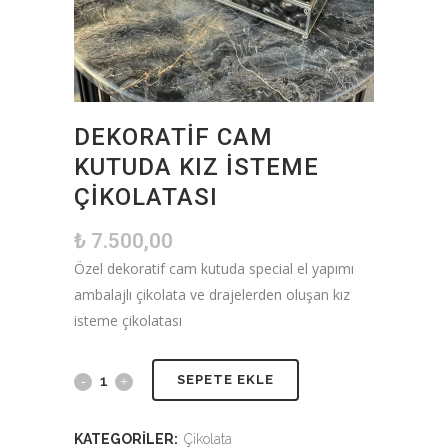
DEKORATIF CAM
KUTUDA KIZ İSTEME
ÇIKOLATASI
₺
7.500,00
Özel dekoratif cam kutuda special el yapımı
ambalajlı çikolata ve drajelerden oluşan kız
isteme çikolatası
SEPETE EKLE
KATEGORILER:
Çikolata