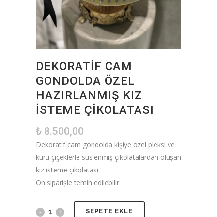
DEKORATIF CAM
GONDOLDA ÖZEL
HAZIRLANMIŞ KIZ
İSTEME ÇIKOLATASI
₺
8.500,00
Dekoratif cam gondolda kişiye özel pleksi ve
kuru çiçeklerle süslenmiş çikolatalardan oluşan
kız isteme çikolatası
Ön siparişle temin edilebilir
SEPETE EKLE