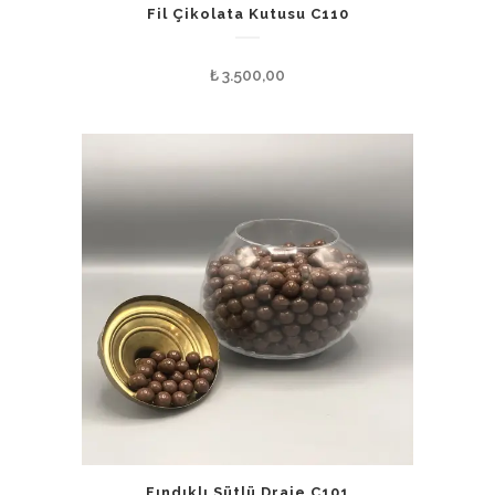
Fil Çikolata Kutusu C110
₺
3.500,00
Fındıklı Sütlü Draje C101