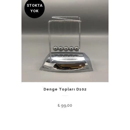
STOKTA
YOK
Denge Topları D102
₺
99,00