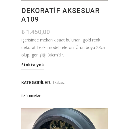
DEKORATIF AKSESUAR
A109
₺
1.450,00
İçerisinde mekanik saat bulunan, gold renk
dekoratif eski model telefon. Ürün boyu 23cm
olup, genişliği 36cm’dir.
Stokta yok
KATEGORILER:
Dekoratif
İlgili ürünler