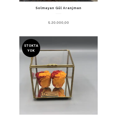
Solmayan Gül Aranjman
₺
20.000,00
STOKTA
YOK