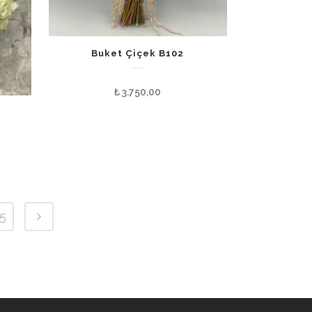
Buket Çiçek B102
₺
3.750,00
3
5