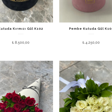
Kutuda Kırmızı Gül K102
Pembe Kutuda Gül K10
₺
8.500,00
₺
4.250,00