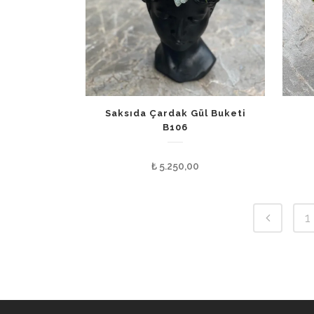
Saksıda Çardak Gül Buketi
B106
₺
5.250,00
1