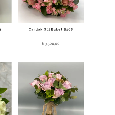
1
Çardak Gül Buket B108
₺
3.500,00