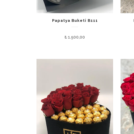
Papatya Buketi B111
₺
1.500,00