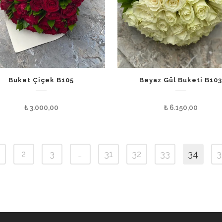
Buket Çiçek B105
Beyaz Gül Buketi B10
₺
3.000,00
₺
6.150,00
2
3
…
31
32
33
34
3