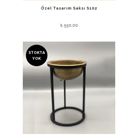
Özel Tasarım Saksı S102
₺
550,00
STOKTA
YOK